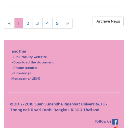
Archive News
«
1
2
3
4
5
»
another
-Link faculty website
-Download the document
-Phone number
-Knowledge
Management(KM)
© 2012-2016 Suan Sunandha Rajabhat University, 1 U-
Thong nok Road, Dusit, Bangkok 10300 Thailand
Follow us