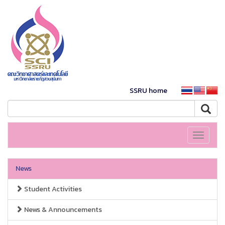
SSRU home
Toggle
navigati
News
Student Activities
News & Announcements