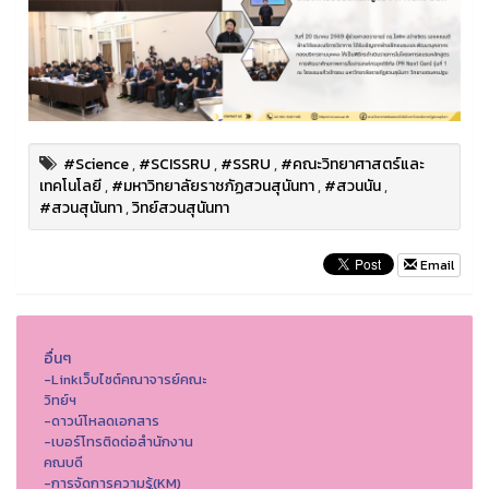
#Science
,
#SCISSRU
,
#SSRU
,
#คณะวิทยาศาสตร์และ
เทคโนโลยี
,
#มหาวิทยาลัยราชภัฏสวนสุนันทา
,
#สวนนัน
,
#สวนสุนันทา
,
วิทย์สวนสุนันทา
Email
อื่นๆ
-Linkเว็บไซต์คณาจารย์คณะ
วิทย์ฯ
-ดาวน์โหลดเอกสาร
-เบอร์โทรติดต่อสำนักงาน
คณบดี
-การจัดการความรู้(KM)