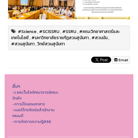
#Science
,
#SCISSRU
,
#SSRU
,
#คณะวิทยาศาสตร์และ
เทคโนโลยี
,
#มหาวิทยาลัยราชภัฏสวนสุนันทา
,
#สวนนัน
,
#สวนสุนันทา
,
วิทย์สวนสุนันทา
Email
อื่นๆ
-Linkเว็บไซต์คณาจารย์คณะ
วิทย์ฯ
-ดาวน์โหลดเอกสาร
-เบอร์โทรติดต่อสำนักงาน
คณบดี
-การจัดการความรู้(KM)