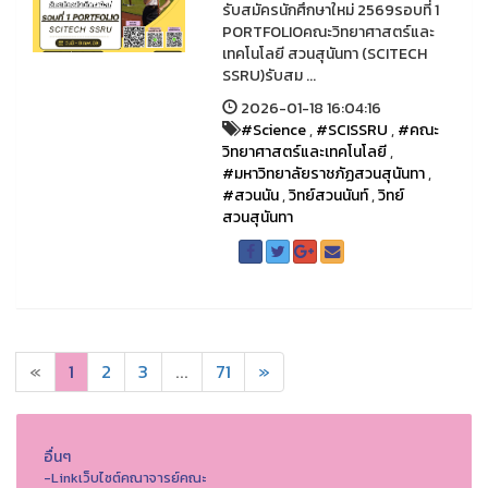
รับสมัครนักศึกษาใหม่ 2569รอบที่ 1
PORTFOLIOคณะวิทยาศาสตร์และ
เทคโนโลยี สวนสุนันทา (SCITECH
SSRU)รับสม ...
2026-01-18 16:04:16
#Science
,
#SCISSRU
,
#คณะ
วิทยาศาสตร์และเทคโนโลยี
,
#มหาวิทยาลัยราชภัฏสวนสุนันทา
,
#สวนนัน
,
วิทย์สวนนันท์
,
วิทย์
สวนสุนันทา
«
1
2
3
...
71
»
อื่นๆ
-Linkเว็บไซต์คณาจารย์คณะ