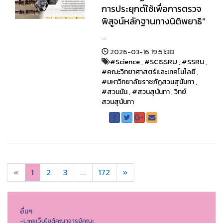
การประยุกต์ใช้เพื่อการตรวจ
พิสูจน์หลักฐานทางนิติพยาธิ”
...
2026-03-16 19:51:38
#Science
,
#SCISSRU
,
#SSRU
,
#คณะวิทยาศาสตร์และเทคโนโลยี
,
#มหาวิทยาลัยราชภัฏสวนสุนันทา
,
#สวนนัน
,
#สวนสุนันทา
,
วิทย์
สวนสุนันทา
«
1
2
3
...
172
»
อื่นๆ
-Linkเว็บไซต์คณาจารย์คณะ