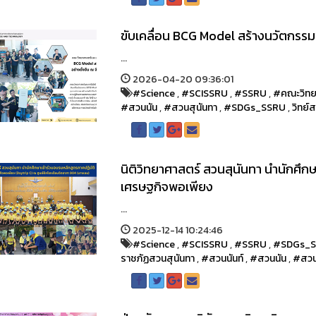
ขับเคลื่อน BCG Model สร้างนวัตกรรม
...
2026-04-20 09:36:01
#Science
,
#SCISSRU
,
#SSRU
,
#คณะวิทย
#สวนนัน
,
#สวนสุนันทา
,
#SDGs_SSRU
,
วิทย์
นิติวิทยาศาสตร์ สวนสุนันทา นำนักศึ
เศรษฐกิจพอเพียง
...
2025-12-14 10:24:46
#Science
,
#SCISSRU
,
#SSRU
,
#SDGs_
ราชภัฏสวนสุนันทา
,
#สวนนันท์
,
#สวนนัน
,
#สวน