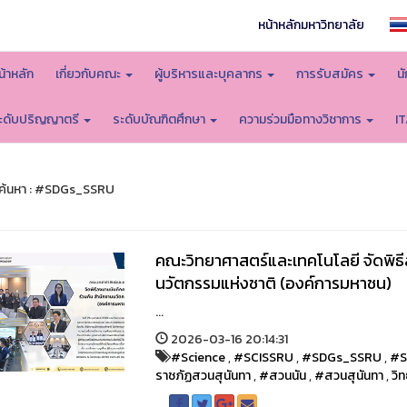
หน้าหลักมหาวิทยาลัย
น้าหลัก
เกี่ยวกับคณะ
ผู้บริหารและบุคลากร
การรับสมัคร
น
ะดับปริญญาตรี
ระดับบัณฑิตศึกษา
ความร่วมมือทางวิชาการ
I
ค้นหา : #SDGs_SSRU
คณะวิทยาศาสตร์และเทคโนโลยี จัดพิธี
นวัตกรรมแห่งชาติ (องค์การมหาชน)
...
2026-03-16 20:14:31
#Science
,
#SCISSRU
,
#SDGs_SSRU
,
#S
ราชภัฏสวนสุนันทา
,
#สวนนัน
,
#สวนสุนันทา
,
วิ