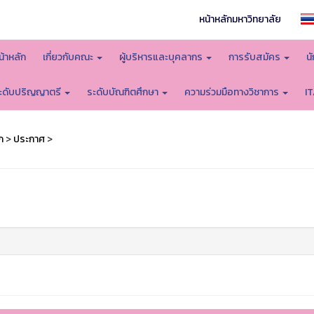
หน้าหลักมหาวิทยาลัย
น้าหลัก
เกี่ยวกับคณะ
ผู้บริหารและบุคลากร
การรับสมัคร
น
ะดับปริญญาตรี
ระดับบัณฑิตศึกษา
ความร่วมมือทางวิชาการ
I
ก
>
ประกาศ
>