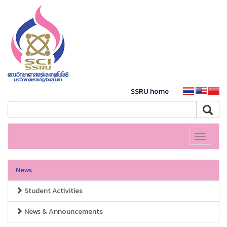
SSRU home
Toggle
navigati
News
Student Activities
News & Announcements