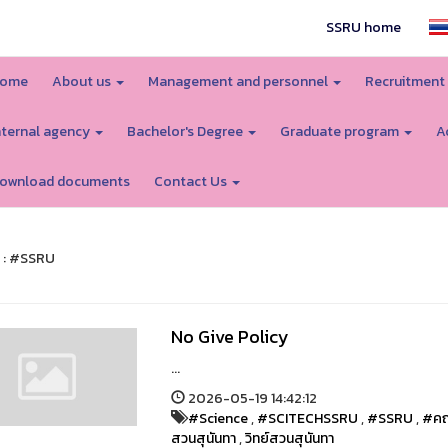
SSRU home
ome
About us
Management and personnel
Recruitment
nternal agency
Bachelor's Degree
Graduate program
A
ownload documents
Contact Us
 : #SSRU
No Give Policy
...
2026-05-19 14:42:12
#Science
,
#SCITECHSSRU
,
#SSRU
,
#คณ
สวนสุนันทา
,
วิทย์สวนสุนันทา