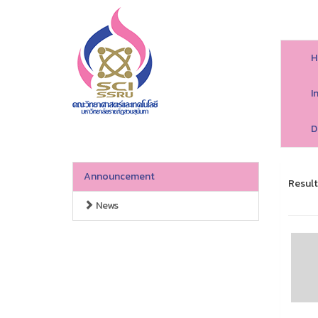
H
I
D
Announcement
Result
News