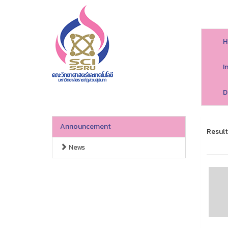
H
I
D
Announcement
Result
News