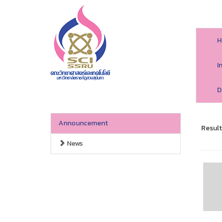
H
I
D
Announcement
Result
News