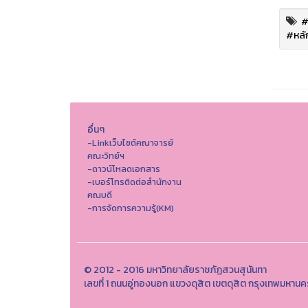
#
#หลั
อื่นๆ
-Linkเว็บไซต์คณาจารย์
คณะวิทย์ฯ
-ดาวน์โหลดเอกสาร
-เบอร์โทรติดต่อสำนักงาน
คณบดี
-การจัดการความรู้(KM)
© 2012 - 2016 มหาวิทยาลัยราชภัฏสวนสุนันทา
เลขที่ 1 ถนนอู่ทองนอก แขวงดุสิต เขตดุสิต กรุงเทพมหาน