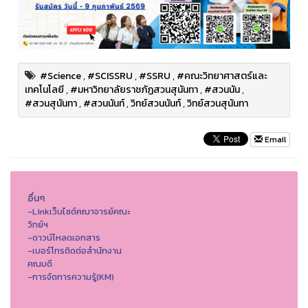
#Science
,
#SCISSRU
,
#SSRU
,
#คณะวิทยาศาสตร์และ
เทคโนโลยี
,
#มหาวิทยาลัยราชภัฏสวนสุนันทา
,
#สวนนัน
,
#สวนสุนันทา
,
#สวนนันท์
,
วิทย์สวนนันท์
,
วิทย์สวนสุนันทา
Email
อื่นๆ
-Linkเว็บไซต์คณาจารย์คณะ
วิทย์ฯ
-ดาวน์โหลดเอกสาร
-เบอร์โทรติดต่อสำนักงาน
คณบดี
-การจัดการความรู้(KM)