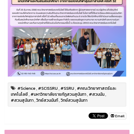
#Science
,
#SCISSRU
,
#SSRU
,
#คณะวิทยาศาสตร์และ
เทคโนโลยี
,
#มหาวิทยาลัยราชภัฏสวนสุนันทา
,
#สวนนัน
,
#สวนสุนันทา
,
วิทย์สวนนันท์
,
วิทย์สวนสุนันทา
Email