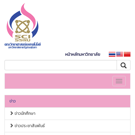
หน้าหลักมหาวิทยาลัย
Toggle
navigati
ข่าว
ข่าวนักศึกษา
ข่าวประชาสัมพันธ์