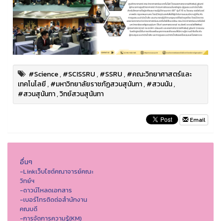
#Science
,
#SCISSRU
,
#SSRU
,
#คณะวิทยาศาสตร์และ
เทคโนโลยี
,
#มหาวิทยาลัยราชภัฏสวนสุนันทา
,
#สวนนัน
,
#สวนสุนันทา
,
วิทย์สวนสุนันทา
Email
อื่นๆ
-Linkเว็บไซต์คณาจารย์คณะ
วิทย์ฯ
-ดาวน์โหลดเอกสาร
-เบอร์โทรติดต่อสำนักงาน
คณบดี
-การจัดการความรู้(KM)