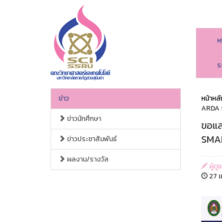
ห
ร
ข่าว
หน้าหลั
ARDA รุ่
ข่าวนักศึกษา
ขอแส
SMART
ข่าวประชาสัมพันธ์
ผลงาน/รางวัล
ผู้ด
27 เ