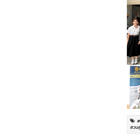
#
สวนสุ