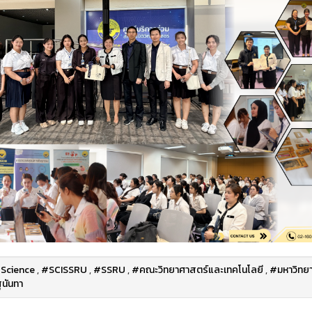
Science
,
#SCISSRU
,
#SSRU
,
#คณะวิทยาศาสตร์และเทคโนโลยี
,
#มหาวิทยา
นันทา