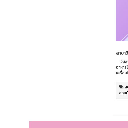
สาขาว
วันพฤห
อาหารโด
เครื่อ
#
สวนนั