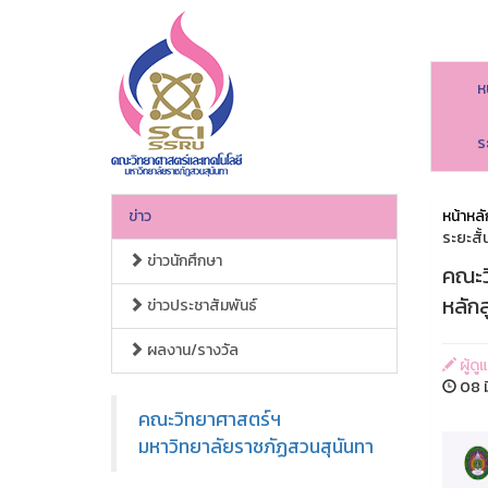
ห
ร
ข่าว
หน้าหลั
ระยะสั
ข่าวนักศึกษา
คณะว
หลักส
ข่าวประชาสัมพันธ์
ผลงาน/รางวัล
ผู้ด
08 ม
คณะวิทยาศาสตร์ฯ
มหาวิทยาลัยราชภัฏสวนสุนันทา