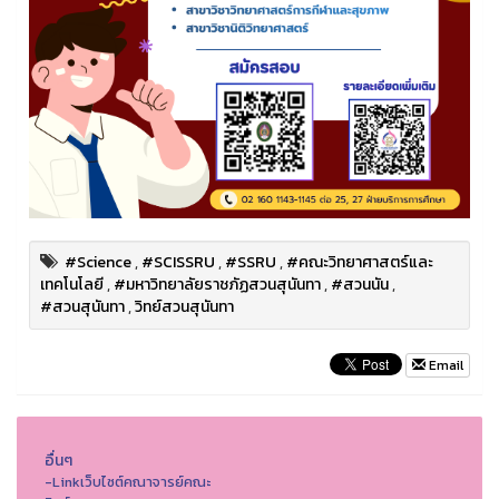
#Science
,
#SCISSRU
,
#SSRU
,
#คณะวิทยาศาสตร์และ
เทคโนโลยี
,
#มหาวิทยาลัยราชภัฏสวนสุนันทา
,
#สวนนัน
,
#สวนสุนันทา
,
วิทย์สวนสุนันทา
Email
อื่นๆ
-Linkเว็บไซต์คณาจารย์คณะ