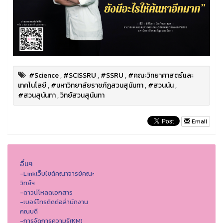
#Science
,
#SCISSRU
,
#SSRU
,
#คณะวิทยาศาสตร์และ
เทคโนโลยี
,
#มหาวิทยาลัยราชภัฏสวนสุนันทา
,
#สวนนัน
,
#สวนสุนันทา
,
วิทย์สวนสุนันทา
Email
อื่นๆ
-Linkเว็บไซต์คณาจารย์คณะ
วิทย์ฯ
-ดาวน์โหลดเอกสาร
-เบอร์โทรติดต่อสำนักงาน
คณบดี
-การจัดการความรู้(KM)