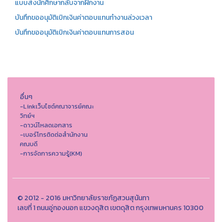
แบบส่งนักศึกษากลับจากฝึกงาน
บันทึกขออนุมัติเบิกเงินค่าตอบแทนทำงานล่วงเวลา
บันทึกขออนุมัติเบิกเงินค่าตอบแทนการสอน
อื่นๆ
-Linkเว็บไซต์คณาจารย์คณะ
วิทย์ฯ
-ดาวน์โหลดเอกสาร
-เบอร์โทรติดต่อสำนักงาน
คณบดี
-การจัดการความรู้(KM)
© 2012 - 2016 มหาวิทยาลัยราชภัฏสวนสุนันทา
เลขที่ 1 ถนนอู่ทองนอก แขวงดุสิต เขตดุสิต กรุงเทพมหานคร 10300